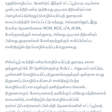
உறுதிமொழியப்பட வேண்டும். இந்தச் சட்டப்பூர்வ நடவடிக்கை
முன்பு உயர்நீதி மன்ற (தற்போது குடியரசு நீதிமன்றம் என
அழைக்கப்படுகிறது) மொழிபெயர்ப்புத் துறையால்
மையப்படுத்திச் செய்யப்பட்டு வந்தது. அவ்வறாயினும், இது
போன்ற ஆவணங்களை MOM, MOE, LTA, ACRA,
போக்குவரத்துக் காவல்துறை, அல்லது குடியரசு நீதிமன்றம்
அல்லது தூதரகங்கள் போன்றவற்றுக்குச் சமர்ப்பிக்கப்பட
சான்றிதழ்பெற்ற மொழிபெயர்ப்பு போதுமானது.
சிங்கப்பூர் உயர்நீதி மன்ற மொழிபெயர்ப்புத் துறையுடனான
ஒத்துழைப்பில் 20 ஆண்டுகளுக்கு மேற்பட்ட அனுபவம் வாய்ந்த,
முன்னணி மொழிபெயர்ப்பு நிறுவனங்களுக்குள் ஒன்றான எமது
நிறுவனம், மொழிபெயர்ப்பைச் சான்றிதழ் பெற்ற
மொழிபெயர்ப்பாக வழங்கும் தனித்தன்மை கொண்ட
நிறுவனமாகும். மோசடிகளைத் தவிர்க்கும் பல்வேறு உத்திகளைக்
கையாண்டு, சான்றிதழ்பெற்ற மொழிபெயர்ப்பில்
தரக்கட்டுப்பாடுகளைப் பின்பற்றி ஆவணங்களின் சட்டப்பூர்வத்
துல்லியம் மற்றும் பயன்பாட்டுக்கு உத்திரவாதம் வழங்குகிறோம்.