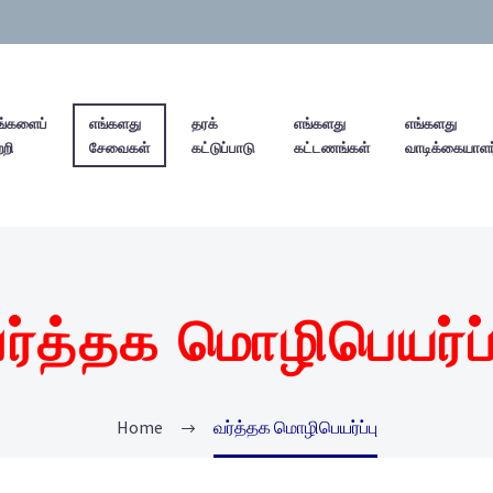
்களைப்
எங்களது
தரக்
எங்களது
எங்களது
்றி
சேவைகள்
கட்டுப்பாடு
கட்டணங்கள்
வாடிக்கையாளர
ர்த்தக மொழிபெயர்ப்
Home
வர்த்தக மொழிபெயர்ப்பு