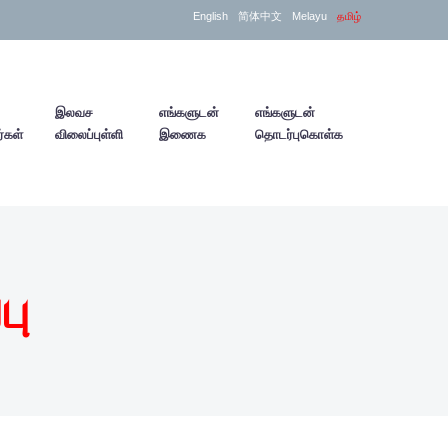
English
简体中文
Melayu
தமிழ்
இலவச
எங்களுடன்
எங்களுடன்
்கள்
விலைப்புள்ளி
இணைக
தொடர்புகொள்க
பு