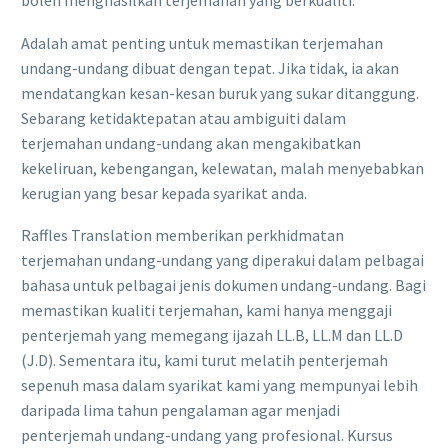
Adalah amat penting untuk memastikan terjemahan
undang-undang dibuat dengan tepat. Jika tidak, ia akan
mendatangkan kesan-kesan buruk yang sukar ditanggung.
Sebarang ketidaktepatan atau ambiguiti dalam
terjemahan undang-undang akan mengakibatkan
kekeliruan, kebengangan, kelewatan, malah menyebabkan
kerugian yang besar kepada syarikat anda.
Raffles Translation memberikan perkhidmatan
terjemahan undang-undang yang diperakui dalam pelbagai
bahasa untuk pelbagai jenis dokumen undang-undang. Bagi
memastikan kualiti terjemahan, kami hanya menggaji
penterjemah yang memegang ijazah LL.B, LL.M dan LL.D
(J.D). Sementara itu, kami turut melatih penterjemah
sepenuh masa dalam syarikat kami yang mempunyai lebih
daripada lima tahun pengalaman agar menjadi
penterjemah undang-undang yang profesional. Kursus