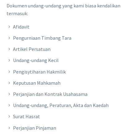
Dokumen undang-undang yang kami biasa kendalikan
termasuk:
Afidavit
Pengurniaan Timbang Tara
Artikel Persatuan
Undang-undang Kecil
Pengisytiharan Hakmilik
Keputusan Mahkamah
Perjanjian dan Kontrak Usahasama
Undang-undang, Peraturan, Akta dan Kaedah
Surat Hasrat
Perjanjian Pinjaman