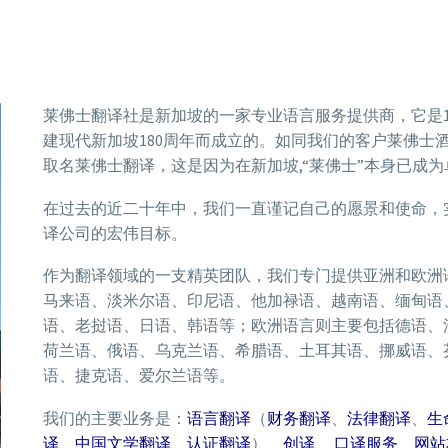
莱佛士翻译社是新加坡的一家专业语言服务提供商，它是199
建现代新加坡180周年而成立的。如同我们的客户莱佛士
取名莱佛士翻译，这是因为在新加坡,“莱佛士”本身已成
在过去的近二十年中，我们一直谨记自己的愿景和使命，
译公司的宏伟目标。
作为翻译领域的一支精英团队，我们专门提供亚洲和欧洲
马来语、淡米尔语、印尼语、他加禄语、越南语、缅甸语
语、老挝语、日语、韩语等；欧洲语言则主要包括德语、
荷兰语、俄语、乌克兰语、希腊语、土耳其语、挪威语、
语、捷克语、爱尔兰语等。
我们的主要业务是：
语言翻译
（
财务翻译
、
法律翻译
、
生
译
、
中国文学翻译
、
认证翻译
）、
创译
、
口译服务、
网站