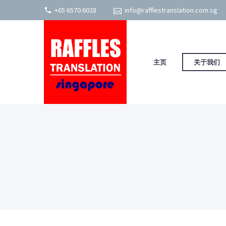
+65 6570 6028
info@rafflestranslation.com.sg
主页
关于我