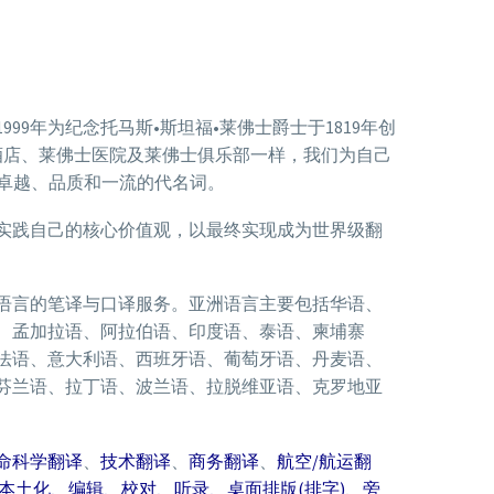
9年为纪念托马斯•斯坦福•莱佛士爵士于1819年创
酒店、莱佛士医院及莱佛士俱乐部一样，我们为自己
为卓越、品质和一流的代名词。
实践自己的核心价值观，以最终实现成为世界级翻
语言的笔译与口译服务。亚洲语言主要包括华语、
、孟加拉语、阿拉伯语、印度语、泰语、柬埔寨
法语、意大利语、西班牙语、葡萄牙语、丹麦语、
芬兰语、拉丁语、波兰语、拉脱维亚语、克罗地亚
命科学翻译
、
技术翻译
、
商务翻译
、
航空/航运翻
本土化、
编辑、
校对、
听录、
桌面排版(排字)
、
旁