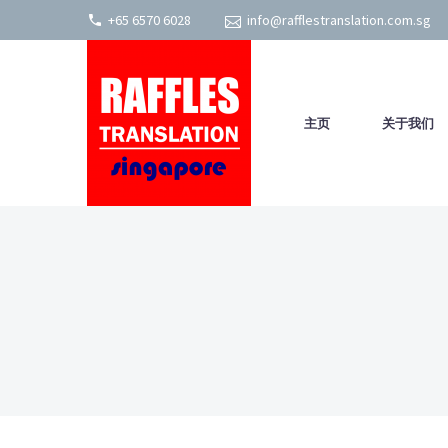
+65 6570 6028
info@rafflestranslation.com.sg
主页
关于我